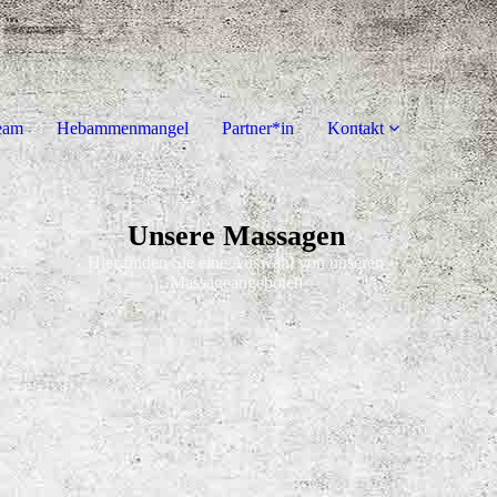
eam
Hebammenmangel
Partner*in
Kontakt
Unsere Massagen
Hier finden Sie eine Auswahl von unseren
Massageangeboten