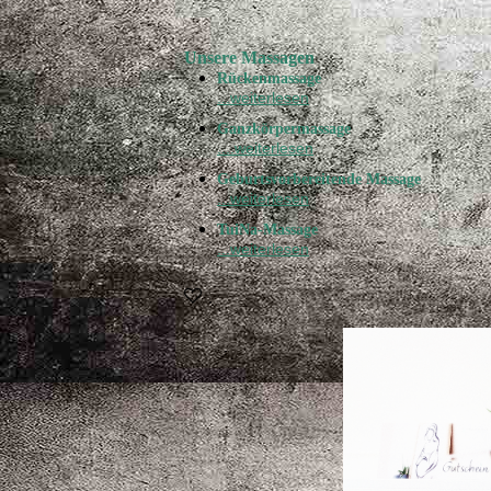
Unsere Massagen
Rückenmassage
...weiterlesen
Ganzkörpermassage
....weiterlesen
Geburtsvorbereitende Massage
...weiterlesen
TuiNa-Massage
...weiterlesen