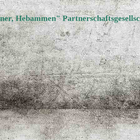
ner, Hebammen" Partnerschaftsgesellsc