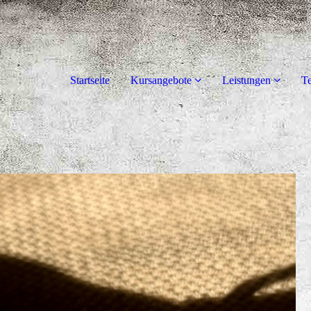
Startseite
Kursangebote
Leistungen
T